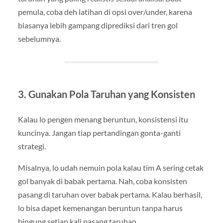
pemula, coba deh latihan di opsi over/under, karena
biasanya lebih gampang diprediksi dari tren gol
sebelumnya.
3. Gunakan Pola Taruhan yang Konsisten
Kalau lo pengen menang beruntun, konsistensi itu
kuncinya. Jangan tiap pertandingan gonta-ganti
strategi.
Misalnya, lo udah nemuin pola kalau tim A sering cetak
gol banyak di babak pertama. Nah, coba konsisten
pasang di taruhan over babak pertama. Kalau berhasil,
lo bisa dapet kemenangan beruntun tanpa harus
bingung setiap kali pasang taruhan.