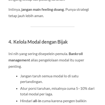
Intinya,
jangan main feeling doang.
Punya strategi
tetap jauh lebih aman.
4. Kelola Modal dengan Bijak
Ini nih yang sering disepelein pemula.
Bankroll
management
alias pengelolaan modal itu super
penting.
Jangan taruh semua modal lo di satu
pertandingan.
Atur porsi taruhan, misalnya cuma 5–10% dari
total modal per laga.
Hindari
all-in
cuma karena pengen balikin