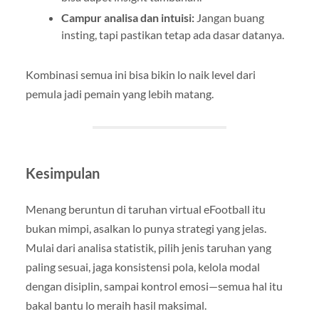
Campur analisa dan intuisi:
Jangan buang
insting, tapi pastikan tetap ada dasar datanya.
Kombinasi semua ini bisa bikin lo naik level dari
pemula jadi pemain yang lebih matang.
Kesimpulan
Menang beruntun di taruhan virtual eFootball itu
bukan mimpi, asalkan lo punya strategi yang jelas.
Mulai dari analisa statistik, pilih jenis taruhan yang
paling sesuai, jaga konsistensi pola, kelola modal
dengan disiplin, sampai kontrol emosi—semua hal itu
bakal bantu lo meraih hasil maksimal.