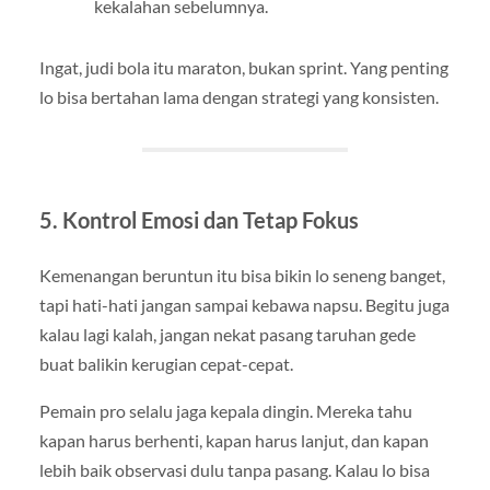
kekalahan sebelumnya.
Ingat, judi bola itu maraton, bukan sprint. Yang penting
lo bisa bertahan lama dengan strategi yang konsisten.
5. Kontrol Emosi dan Tetap Fokus
Kemenangan beruntun itu bisa bikin lo seneng banget,
tapi hati-hati jangan sampai kebawa napsu. Begitu juga
kalau lagi kalah, jangan nekat pasang taruhan gede
buat balikin kerugian cepat-cepat.
Pemain pro selalu jaga kepala dingin. Mereka tahu
kapan harus berhenti, kapan harus lanjut, dan kapan
lebih baik observasi dulu tanpa pasang. Kalau lo bisa