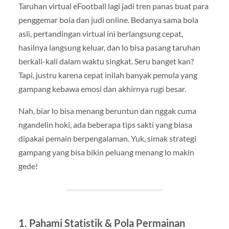
Taruhan virtual eFootball lagi jadi tren panas buat para
penggemar bola dan judi online. Bedanya sama bola
asli, pertandingan virtual ini berlangsung cepat,
hasilnya langsung keluar, dan lo bisa pasang taruhan
berkali-kali dalam waktu singkat. Seru banget kan?
Tapi, justru karena cepat inilah banyak pemula yang
gampang kebawa emosi dan akhirnya rugi besar.
Nah, biar lo bisa menang beruntun dan nggak cuma
ngandelin hoki, ada beberapa tips sakti yang biasa
dipakai pemain berpengalaman. Yuk, simak strategi
gampang yang bisa bikin peluang menang lo makin
gede!
1. Pahami Statistik & Pola Permainan