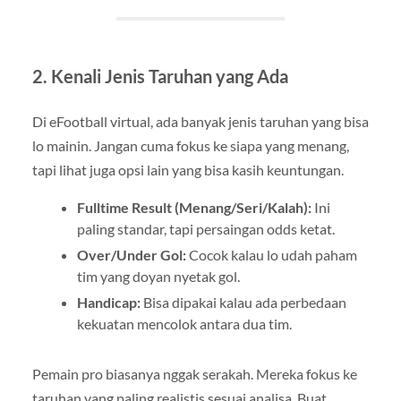
2. Kenali Jenis Taruhan yang Ada
Di eFootball virtual, ada banyak jenis taruhan yang bisa
lo mainin. Jangan cuma fokus ke siapa yang menang,
tapi lihat juga opsi lain yang bisa kasih keuntungan.
Fulltime Result (Menang/Seri/Kalah):
Ini
paling standar, tapi persaingan odds ketat.
Over/Under Gol:
Cocok kalau lo udah paham
tim yang doyan nyetak gol.
Handicap:
Bisa dipakai kalau ada perbedaan
kekuatan mencolok antara dua tim.
Pemain pro biasanya nggak serakah. Mereka fokus ke
taruhan yang paling realistis sesuai analisa. Buat