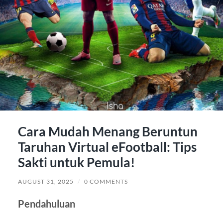
Cara Mudah Menang Beruntun
Taruhan Virtual eFootball: Tips
Sakti untuk Pemula!
AUGUST 31, 2025
/
0 COMMENTS
Pendahuluan