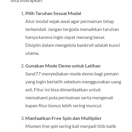
bisa diterapkan:
Pilih Taruhan Sesuai Modal
Atur modal sejak awal agar permainan tetap
terkendali. Jangan tergoda menaikkan taruhan
hanya karena ingin cepat menang besar.
Disiplin dalam mengelola bankroll adalah kunci
utama.
Gunakan Mode Demo untuk Latihan
Sand77 menyediakan mode demo bagi pemain
yang ingin berlatih sebelum menggunakan uang
asli. Fitur ini bisa dimanfaatkan untuk
memahami pola permainan serta mengenali
kapan fitur bonus lebih sering muncul.
Manfaatkan Free Spin dan Multiplier
Momen
free spin
sering kali menjadi titik balik