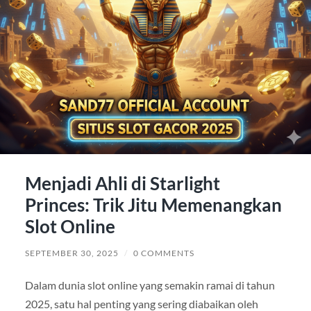
Menjadi Ahli di Starlight
Princes: Trik Jitu Memenangkan
Slot Online
SEPTEMBER 30, 2025
/
0 COMMENTS
Dalam dunia slot online yang semakin ramai di tahun
2025, satu hal penting yang sering diabaikan oleh