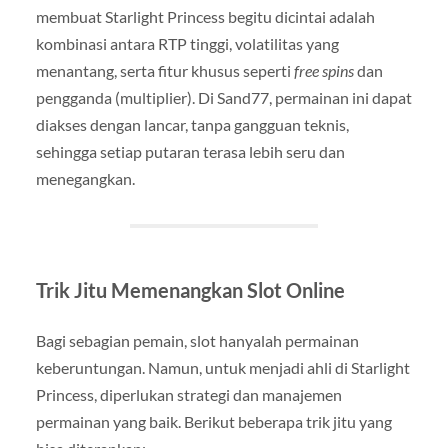
membuat Starlight Princess begitu dicintai adalah
kombinasi antara RTP tinggi, volatilitas yang
menantang, serta fitur khusus seperti
free spins
dan
pengganda (multiplier). Di Sand77, permainan ini dapat
diakses dengan lancar, tanpa gangguan teknis,
sehingga setiap putaran terasa lebih seru dan
menegangkan.
Trik Jitu Memenangkan Slot Online
Bagi sebagian pemain, slot hanyalah permainan
keberuntungan. Namun, untuk menjadi ahli di Starlight
Princess, diperlukan strategi dan manajemen
permainan yang baik. Berikut beberapa trik jitu yang