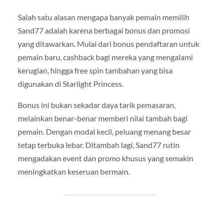
Salah satu alasan mengapa banyak pemain memilih
Sand77 adalah karena berbagai bonus dan promosi
yang ditawarkan. Mulai dari bonus pendaftaran untuk
pemain baru, cashback bagi mereka yang mengalami
kerugian, hingga free spin tambahan yang bisa
digunakan di Starlight Princess.
Bonus ini bukan sekadar daya tarik pemasaran,
melainkan benar-benar memberi nilai tambah bagi
pemain. Dengan modal kecil, peluang menang besar
tetap terbuka lebar. Ditambah lagi, Sand77 rutin
mengadakan event dan promo khusus yang semakin
meningkatkan keseruan bermain.