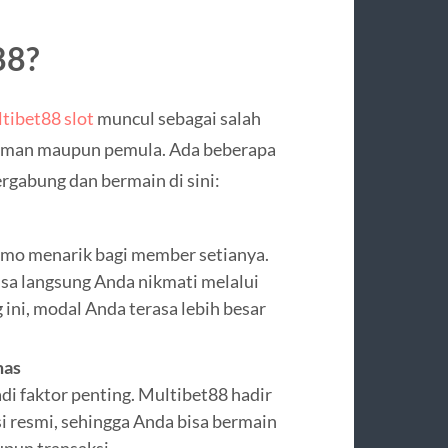
88?
tibet88 slot
muncul sebagai salah
laman maupun pemula. Ada beberapa
gabung dan bermain di sini:
omo menarik bagi member setianya.
isa langsung Anda nikmati melalui
ini, modal Anda terasa lebih besar
mas
di faktor penting. Multibet88 hadir
si resmi, sehingga Anda bisa bermain
upun transaksi.