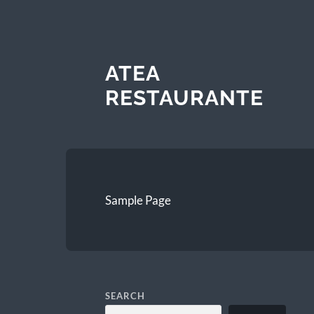
ATEA
RESTAURANTE
Sample Page
SEARCH