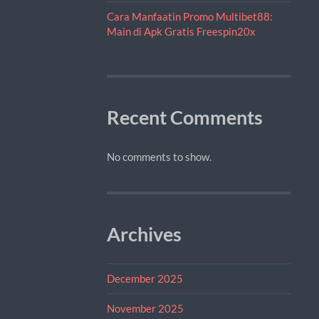
Cara Manfaatin Promo Multibet88:
Main di Apk Gratis Freespin20x
Recent Comments
No comments to show.
Archives
December 2025
November 2025