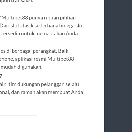
? Multibet88 punya ribuan pilihan
Dari slot klasik sederhana hingga slot
a tersedia untuk memanjakan Anda.
 di berbagai perangkat. Baik
hone, aplikasi resmi Multibet88
n mudah digunakan.
7
in, tim dukungan pelanggan selalu
ional, dan ramah akan membuat Anda