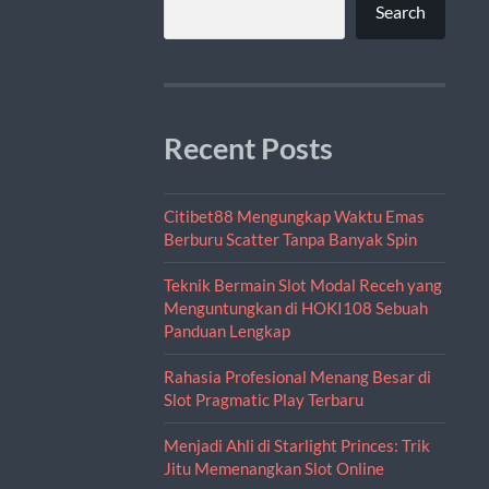
Search
Recent Posts
Citibet88 Mengungkap Waktu Emas
Berburu Scatter Tanpa Banyak Spin
Teknik Bermain Slot Modal Receh yang
Menguntungkan di HOKI108 Sebuah
Panduan Lengkap
Rahasia Profesional Menang Besar di
Slot Pragmatic Play Terbaru
Menjadi Ahli di Starlight Princes: Trik
Jitu Memenangkan Slot Online