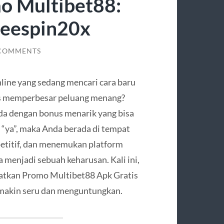
o Multibet88:
reespin20x
 COMMENTS
line yang sedang mencari cara baru
s memperbesar peluang menang?
a dengan bonus menarik yang bisa
 “ya”, maka Anda berada di tempat
petitif, dan menemukan platform
menjadi sebuah keharusan. Kali ini,
tkan Promo Multibet88 Apk Gratis
makin seru dan menguntungkan.