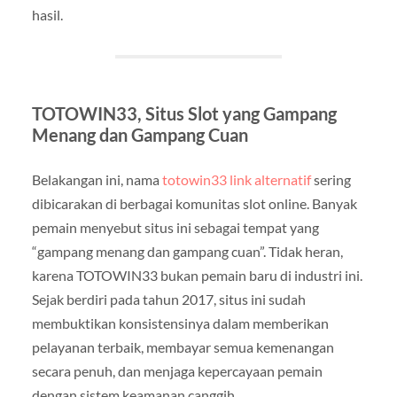
hasil.
TOTOWIN33, Situs Slot yang Gampang
Menang dan Gampang Cuan
Belakangan ini, nama
totowin33 link alternatif
sering
dibicarakan di berbagai komunitas slot online. Banyak
pemain menyebut situs ini sebagai tempat yang
“gampang menang dan gampang cuan”. Tidak heran,
karena TOTOWIN33 bukan pemain baru di industri ini.
Sejak berdiri pada tahun 2017, situs ini sudah
membuktikan konsistensinya dalam memberikan
pelayanan terbaik, membayar semua kemenangan
secara penuh, dan menjaga kepercayaan pemain
dengan sistem keamanan canggih.