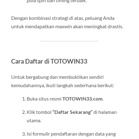
pola spin dan timing terbaik.
Dengan kombinasi strategi di atas, peluang Anda
untuk mendapatkan maxwin akan meningkat drastis.
Cara Daftar di TOTOWIN33
Untuk bergabung dan membuktikan sendiri
kemudahannya, ikuti langkah sederhana berikut:
Buka situs resmi
TOTOWIN33.com
.
Klik tombol
“Daftar Sekarang”
di halaman
utama.
Isi formulir pendaftaran dengan data yang