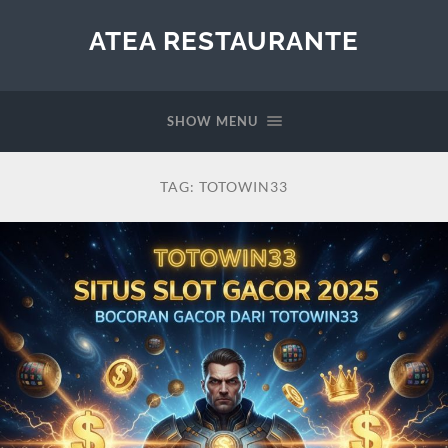
ATEA RESTAURANTE
SHOW MENU
TAG:
TOTOWIN33